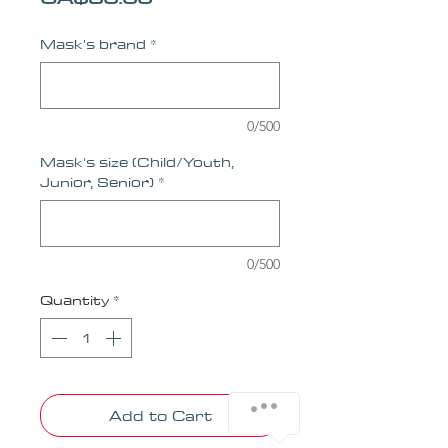
Mask's brand
*
0/500
Mask's size (Child/Youth,
Junior, Senior)
*
0/500
Quantity
*
Add to Cart