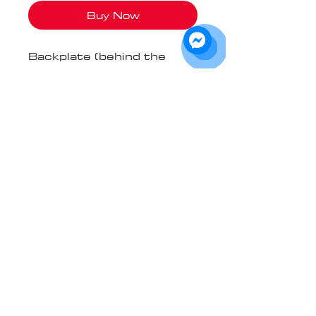
Buy Now
Backplate (behind the
head) harness
replacement set to leave
even more room for your
design, and to ensure a
total look!
Color Boston Sportsgold
Yellow
Compatible mask models
- Fait pour tous les Bauer
(Série Profile avec velcro
devront faire l'ajout d'un snap
sur le dessus)