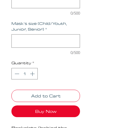
0/500
Mask's size (Child/Youth,
Junior, Senior)
*
0/500
Quantity
*
Add to Cart
Buy Now
Backplate (behind the