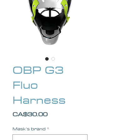
OBP G3
Fluo
Harness
Price
CA$30.00
Mask's brand
*