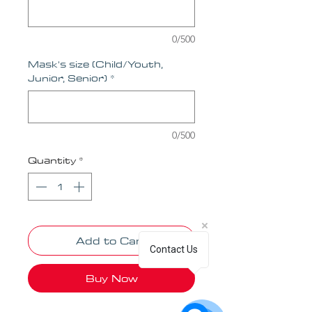
0/500
Mask's size (Child/Youth,
Junior, Senior)
*
0/500
Quantity
*
Add to Cart
Contact Us
Buy Now