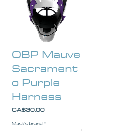
OBP Mauve
Sacrament
o Purple
Harness
Price
CA$30.00
Mask's brand
*