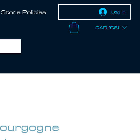
Store Policies
Log In
CAD (C$)
ourgogne