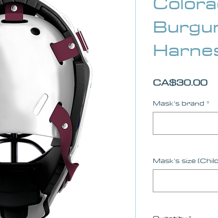
Color
Burgu
Harne
Pr
CA$30.00
Mask's brand
*
Mask's size (Chil
Quantity
*