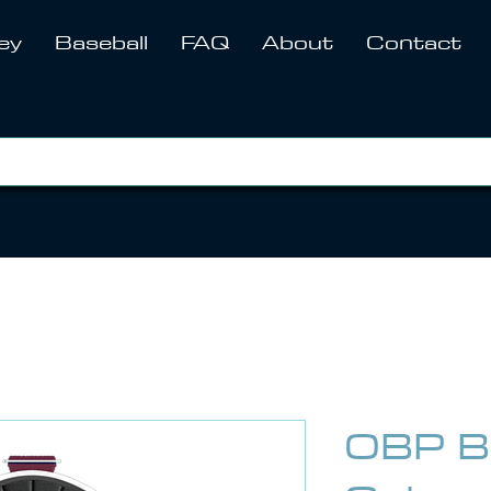
ey
Baseball
FAQ
About
Contact
OBP B