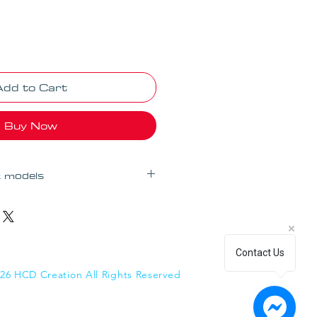
Add to Cart
Buy Now
 models
les Bauer (Série Profile avec
re l'ajout d'un snap sur le
upart des CCM - SAUF la
Contact Us
26 HCD Creation All Rights Reserved
r Warrior
arques communiquez avec