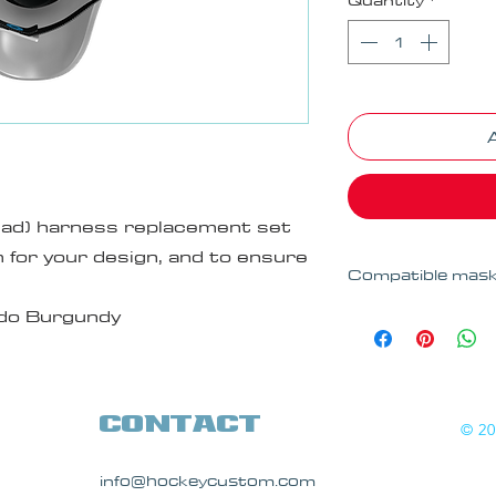
ead) harness replacement set
 for your design, and to ensure
Compatible mask
do Burgundy
- Fait pour tous 
velcro devront fai
dessus)
- Fait pour la pl
nouvelle série XF
contact
© 20
-
Ne fait pas pou
-
Pour autres m
info@hockeycustom.com