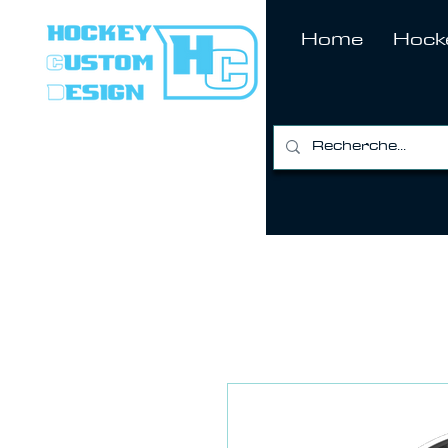
Home
Hock