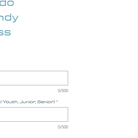
ado
ndy
ss
ice
0/500
d/Youth, Junior, Senior)
*
0/500